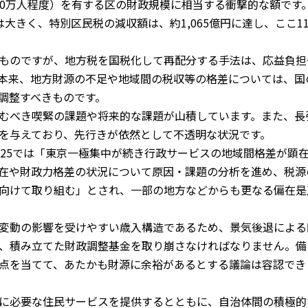
（90万人程度）を有する区の財政規模に相当する衝撃的な額です
きく、特別区民税の減収額は、約1,065億円に達し、ここ1
ものですが、地方税を国税化して再配分する手法は、応益負担
本来、地方財源の不足や地域間の税収等の格差については、国
調整すべきものです。
むべき喫緊の課題や将来的な課題が山積しています。また、長
を与えており、先行きが依然として不透明な状況です。
25では「東京一極集中が続き行政サービスの地域間格差が顕
在や財政力格差の状況について原因・課題の分析を進め、税源
向けて取り組む」とされ、一部の地方などからも更なる偏在是
変動の影響を受けやすい歳入構造であるため、景気後退による
、積み立てた財政調整基金を取り崩さなければなりません。備
点を当てて、あたかも財源に余裕があるとする議論は容認でき
に必要な住民サービスを提供するとともに、自治体間の積極的