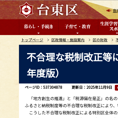
こ
の
音
ペ
ー
ジ
の
トップページ
区政情報・施設案内
区の財政
先
本
不合理な税制改正等
頭
文
で
こ
す
年度版）
こ
か
ら
ページID：537304878
更新日：2025年11月9日
「地方創生の推進」と「税源偏在是正」の名の
ふるさと納税制度等の不合理な税制改正により、
こうした不合理な税制改正による特別区全体の影響