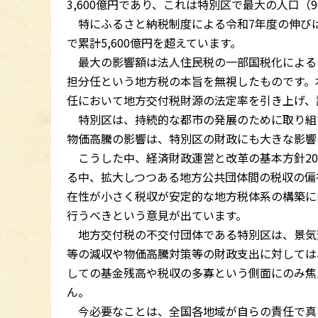
3,600億円であり、これは特別区で最大の人口
特にふるさと納税制度による令和7年度の伸びは大
で累計5,600億円を超えています。
最大の影響額は法人住民税の一部国税化による
担分任という地方税の本旨を無視したものです。
任において地方交付税財源の法定率を引き上げ、
特別区は、持続的な都市の発展のために取り組
物価高騰の影響は、特別区の財政にも大きな影響
こうした中、経済財政運営と改革の基本方針20
る中、拡大しつつある地方公共団体間の税収の偏
在性が小さく税収が安定的な地方税体系の構築に
行うべきという意見が出ています。
地方交付税の不交付団体である特別区は、景気
等の減収や物価高騰対策等の財政支出に対しては
しての基金残高や税収の多寡という側面にのみ焦
ん。
今必要なことは、全国各地域が自らの責任で真