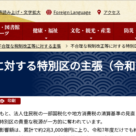
このページの本文へ移動
声読み上げ・文字拡大
Foreign Language
アクセス
不合理な税制改正等に対する主張
不合理な税制改正等に対する特別
に対する特別区の主張（令和
印刷
もと、法人住民税の一部国税化や地方消費税の清算基準の見直
特別区の貴重な税源が一方的に奪われています。
額は、累計で約2兆3,000億円に上り、令和7年度だけでも