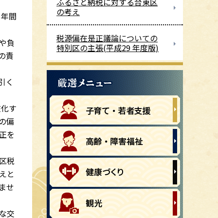
ふるさと納税に対する台東区
。
の考え
1年間
税源偏在是正議論についての
や負
特別区の主張(平成29 年度版)
の責
引く
在化す
の偏
正を
区税
えと
ませ
な交