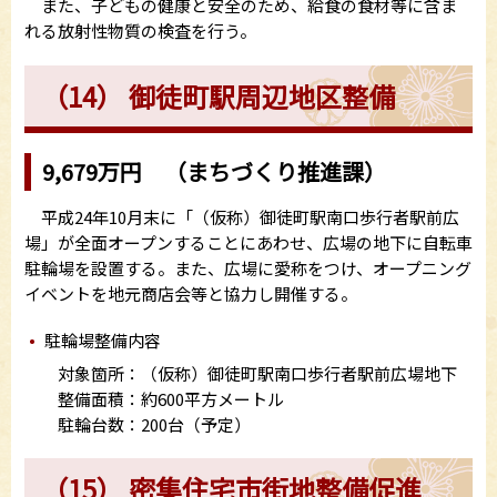
また、子どもの健康と安全のため、給食の食材等に含ま
れる放射性物質の検査を行う。
（14） 御徒町駅周辺地区整備
9,679万円 （まちづくり推進課）
平成24年10月末に「（仮称）御徒町駅南口歩行者駅前広
場」が全面オープンすることにあわせ、広場の地下に自転車
駐輪場を設置する。また、広場に愛称をつけ、オープニング
イベントを地元商店会等と協力し開催する。
駐輪場整備内容
対象箇所：（仮称）御徒町駅南口歩行者駅前広場地下
整備面積：約600平方メートル
駐輪台数：200台（予定）
（15） 密集住宅市街地整備促進