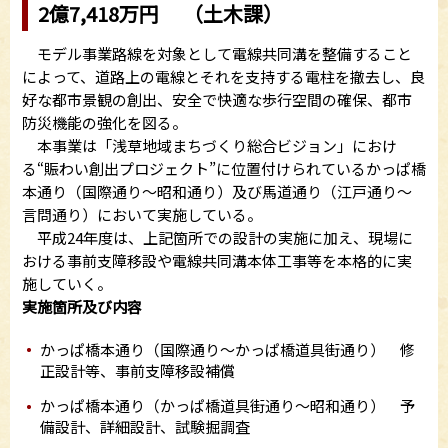
2億7,418万円 （土木課）
モデル事業路線を対象として電線共同溝を整備すること
によって、道路上の電線とそれを支持する電柱を撤去し、良
好な都市景観の創出、安全で快適な歩行空間の確保、都市
防災機能の強化を図る。
本事業は「浅草地域まちづくり総合ビジョン」におけ
る“賑わい創出プロジェクト”に位置付けられているかっぱ橋
本通り（国際通り～昭和通り）及び馬道通り（江戸通り～
言問通り）において実施している。
平成24年度は、上記箇所での設計の実施に加え、現場に
おける事前支障移設や電線共同溝本体工事等を本格的に実
施していく。
実施箇所及び内容
かっぱ橋本通り（国際通り～かっぱ橋道具街通り） 修
正設計等、事前支障移設補償
かっぱ橋本通り（かっぱ橋道具街通り～昭和通り） 予
備設計、詳細設計、試験掘調査