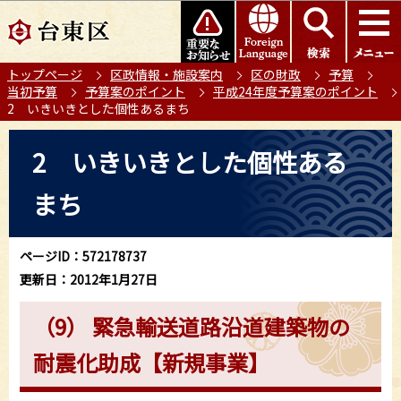
こ
このページの本文へ移動
の
ペ
トップページ
区政情報・施設案内
区の財政
予算
ー
当初予算
予算案のポイント
平成24年度予算案のポイント
ジ
2 いきいきとした個性あるまち
の
本
先
2 いきいきとした個性ある
文
頭
こ
で
まち
こ
す
か
ら
ページID：572178737
更新日：2012年1月27日
（9） 緊急輸送道路沿道建築物の
耐震化助成【新規事業】