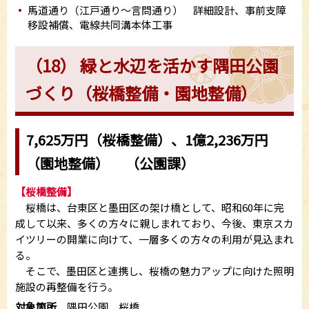
馬道通り（江戸通り～言問通り） 詳細設計、事前支障
移設補償、電線共同溝本体工事
（18） 緑と水辺を活かす隅田公園
づくり（桜橋整備・園地整備）
7,625万円（桜橋整備）、1億2,236万円
（園地整備） （公園課）
【桜橋整備】
桜橋は、台東区と墨田区の架け橋として、昭和60年に完
成して以来、多くの方々に親しまれており、今後、東京スカ
イツリーの開業に向けて、一層多くの方々の利用が見込まれ
る。
そこで、墨田区と連携し、桜橋の魅力アップに向けた照明
施設の再整備を行う。
対象箇所
隅田公園 桜橋