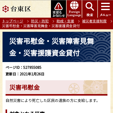
こ
このページの本文へ移動
の
ペ
トップページ
防災・防犯
助成・支援
被災者支援制度
ー
災害弔慰金・災害障害見舞金・災害援護資金貸付
ジ
の
本
災害弔慰金・災害障害見舞
先
文
頭
こ
金・災害援護資金貸付
で
こ
す
か
ら
ページID：527955085
更新日：2021年1月26日
災害弔慰金
自然災害により死亡した区民の遺族の方に支給します。