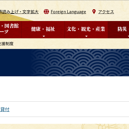
このページの本文へ移動
声読み上げ・文字拡大
Foreign Language
アクセス
支援制度
金貸付