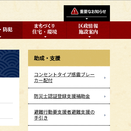
助成・支援
コンセントタイプ感震ブレー
カー配付
防災士認証登録支援補助金
避難行動要支援者避難支援の
手引き