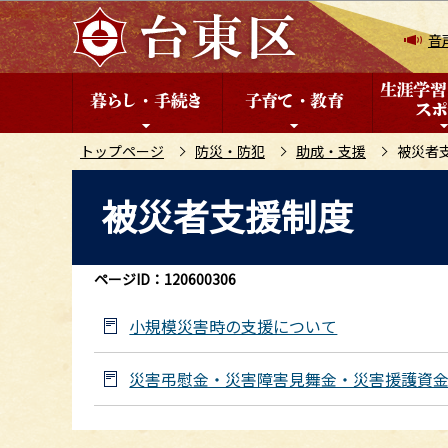
こ
の
音
ペ
ー
ジ
の
トップページ
防災・防犯
助成・支援
被災者
先
本
被災者支援制度
頭
文
で
こ
す
こ
ページID：120600306
か
ら
小規模災害時の支援について
災害弔慰金・災害障害見舞金・災害援護資