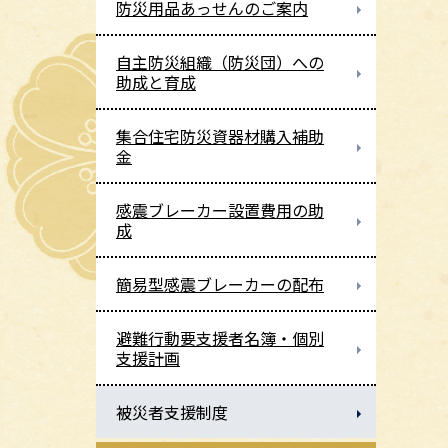
防災用品あっせんのご案内
自主防災組織（防災団）への
助成と育成
集合住宅防災資器材購入補助
金
感震ブレーカー設置費用の助
成
簡易型感震ブレーカーの配布
避難行動要支援者名簿・個別
支援計画
被災者支援制度