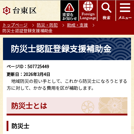
こ
このページの本文へ移動
の
ペ
トップページ
防災・防犯
助成・支援
ー
防災士認証登録支援補助金
ジ
の
本
防災士認証登録支援補助金
先
文
頭
こ
で
こ
ページID：507725449
す
か
更新日：2026年3月4日
ら
地域防災の担い手として、これから防災士になろうとする
方に対して、かかる費用を区が補助します。
防災士とは
防災士