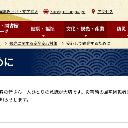
このページの本文へ移動
声読み上げ・文字拡大
Foreign Language
アクセス
み
観光に関する安全安心対策
安心して観光するために
めに
客の皆さん一人ひとりの意識が大切です。災害時の帰宅困難者
知らせします。