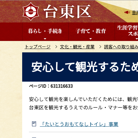
こ
の
音
ペ
ー
ジ
の
トップページ
文化・観光・産業
誘客への取り組
先
本
安心して観光するた
頭
文
で
こ
す
こ
ページID：631316633
か
ら
安心して観光を楽しんでいただくためには、観光
台東区を観光するうえでのルール・マナー等をお
「たいとうおもてなしトイレ」事業