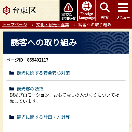
こ
このページの本文へ移動
の
ペ
トップページ
文化・観光・産業
誘客への取り組み
ー
ジ
本
誘客への取り組み
の
文
先
こ
頭
こ
ページID：869402117
で
か
す
ら
観光に関する安全安心対策
観光客の誘致
観光プロモーション、おもてなしの人づくりについて掲
載しています。
観光に関する計画・方針等