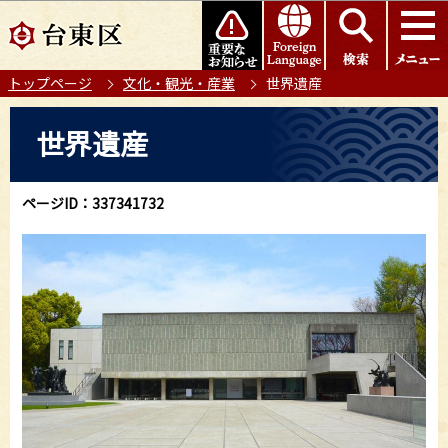
こ
このページの本文へ移動
の
ペ
トップページ
文化・観光・産業
世界遺産
ー
ジ
本
世界遺産
の
文
先
こ
頭
こ
ページID：337341732
で
か
す
ら