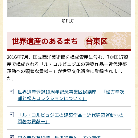
©FLC
世界遺産のあるまち 台東区
2016年7月、国立西洋美術館を構成資産に含む、7か国17資
産で構成される「ル・コルビュジエの建築作品ー近代建築
運動への顕著な貢献ー」が世界文化遺産に登録されまし
た。
世界遺産登録10周年記念事業区民講座 「松方幸次
郎と松方コレクションについて」
「ル・コルビュジエの建築作品ー近代建築運動への
顕著な貢献ー」
国立西洋美術館 世界遺産としての価値