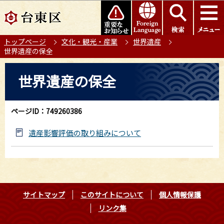
こ
このページの本文へ移動
の
ペ
トップページ
文化・観光・産業
世界遺産
ー
世界遺産の保全
ジ
の
本
世界遺産の保全
先
文
頭
こ
で
こ
ページID：749260386
す
か
ら
遺産影響評価の取り組みについて
サイトマップ
このサイトについて
個人情報保護
リンク集