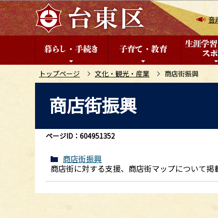
こ
の
音
ペ
ー
ジ
の
トップページ
文化・観光・産業
商店街振興
先
本
商店街振興
頭
文
で
こ
す
こ
ページID：604951352
か
ら
商店街振興
商店街に対する支援、商店街マップについて掲