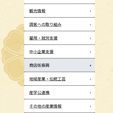
観光情報
誘客への取り組み
雇用・就労支援
中小企業支援
商店街振興
地域産業・伝統工芸
産学公連携
その他の産業情報