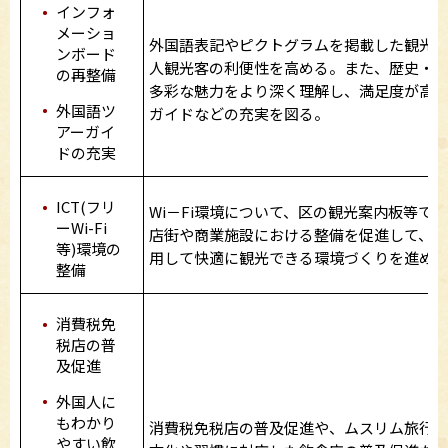
インフォ
メーショ
外国語表記やピクトグラムを掲載した観光
ンボード
人観光客の利便性を高める。また、歴史・
の再整備
多彩な魅力をより深く理解し、満足度が高
外国語ツ
ガイドなどの充実を図る。
アーガイ
ドの充実
ICT(フリ
Wi－Fi環境について、区の観光案内板等で
ーWi-Fi
店街や商業施設における整備を促進して、
等)環境の
用して快適に観光できる環境づくりを進め
整備
消費税免
税店の普
及促進
外国人に
もわかり
消費税免税店の普及促進や、ムスリム旅行
やすい飲