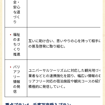
全・
安心
な道
づく
り
福祉
のま
互いに助け合い、思いやりの心を持って相手に
ちづ
の普及啓発に取り組む。
くり
推進
バリ
ユニバーサルツーリズムに対応した観光地づく
アフ
業者などとの連携強化を図り、幅広い情報の収
リー
リアフリー対応の宿泊施設や観光コースの紹介
情報
積極的に発信していく。
の発
信
重点プラン4 千客万来受入プラン