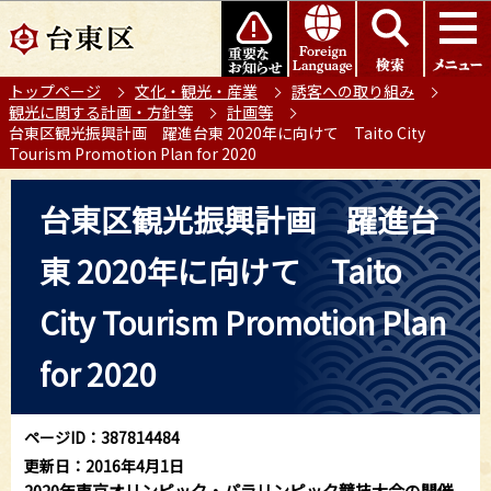
こ
このページの本文へ移動
の
ペ
トップページ
文化・観光・産業
誘客への取り組み
ー
観光に関する計画・方針等
計画等
ジ
台東区観光振興計画 躍進台東 2020年に向けて Taito City
の
Tourism Promotion Plan for 2020
先
本
頭
台東区観光振興計画 躍進台
文
で
こ
す
東 2020年に向けて Taito
こ
か
City Tourism Promotion Plan
ら
for 2020
ページID：387814484
更新日：2016年4月1日
2020年東京オリンピック・パラリンピック競技大会の開催