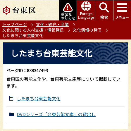
こ
このページの本文へ移動
の
ペ
トップページ
文化・観光・産業
ー
文化に関する人材支援・情報発信
文化情報の発信
ジ
したまち台東芸能文化
の
本
先
したまち台東芸能文化
文
頭
こ
で
こ
す
ページID：838347493
か
台東区の芸能文化や、台東芸能文庫等について掲載してい
ら
ます。
したまち台東芸能文化
DVDシリーズ「台東芸能文庫」の貸出し