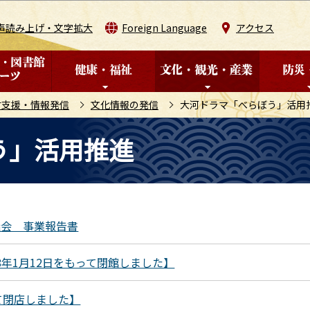
このページの本文へ移動
声読み上げ・文字拡大
Foreign Language
アクセス
材支援・情報発信
文化情報の発信
大河ドラマ「べらぼう」活用
う」活用推進
議会 事業報告書
8年1月12日をもって閉館しました】
て閉店しました】