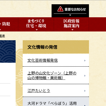
推進
文化情報の発信
文化芸術情報発信
上野の山文化ゾーン（上野の
山の博物館・美術館）
江戸たいとう
大河ドラマ「べらぼう」活用