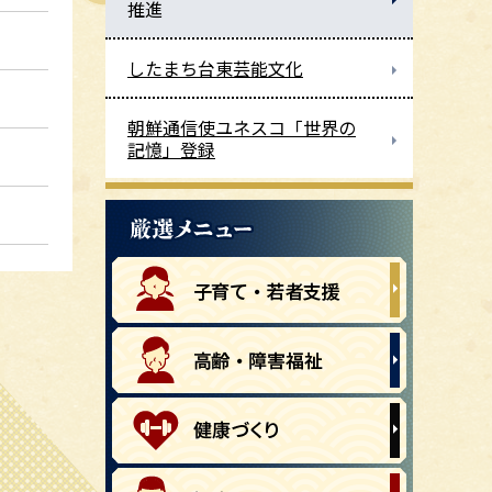
推進
したまち台東芸能文化
朝鮮通信使ユネスコ「世界の
記憶」登録