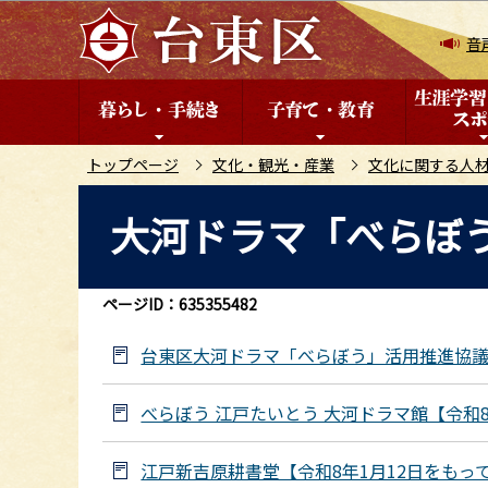
こ
の
音
ペ
ー
ジ
の
トップページ
文化・観光・産業
文化に関する人
先
本
大河ドラマ「べらぼ
頭
文
で
こ
す
こ
ページID：635355482
か
ら
台東区大河ドラマ「べらぼう」活用推進協
べらぼう 江戸たいとう 大河ドラマ館【令和
江戸新吉原耕書堂【令和8年1月12日をもっ