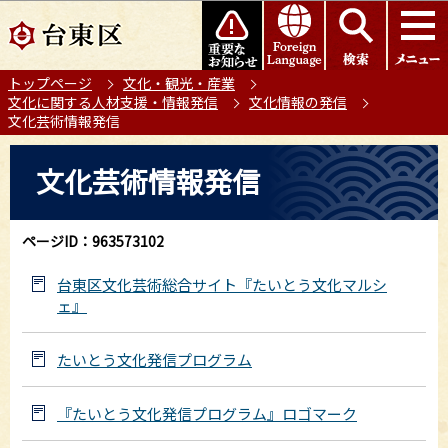
こ
このページの本文へ移動
の
ペ
トップページ
文化・観光・産業
ー
文化に関する人材支援・情報発信
文化情報の発信
ジ
文化芸術情報発信
の
本
先
文化芸術情報発信
文
頭
こ
で
こ
す
ページID：963573102
か
ら
台東区文化芸術総合サイト『たいとう文化マルシ
ェ』
たいとう文化発信プログラム
『たいとう文化発信プログラム』ロゴマーク