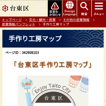
こ
このページの本文へ移動
の
ペ
トップページ
文化・観光・産業
その他の産業情報
ー
産業情報パンフレット
手作り工房マップ
ジ
の
本
手作り工房マップ
先
文
頭
こ
で
こ
ページID：342908103
す
か
ら