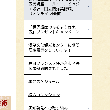
区民講座 「ル・コルビュジ
エ設計 国立西洋美術館」
（オンライン開催）
「世界遺産のあるまち台東
区」プレゼントキャンペーン
浅草文化観光センターに期間
限定展示をしています！
駐日フランス大使が台東区長
を表敬訪問されました
年間スケジュール
松方コレクション
美術
周知啓発への取り組み