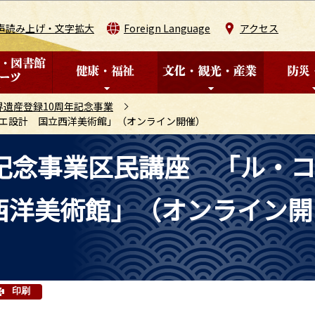
このページの本文へ移動
声読み上げ・文字拡大
Foreign Language
アクセス
界遺産登録10周年記念事業
ジエ設計 国立西洋美術館」（オンライン開催）
記念事業区民講座 「ル・
西洋美術館」（オンライン開
印刷