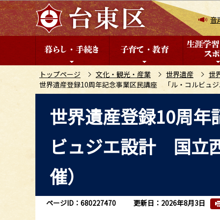
こ
の
音
ペ
ー
ジ
の
トップページ
文化・観光・産業
世界遺産
世
世界遺産登録10周年記念事業区民講座 「ル・コルビュ
先
頭
本
世界遺産登録10周年
で
文
す
こ
ビュジエ設計 国立
こ
か
ら
催）
ページID：680227470
更新日：2026年8月3日