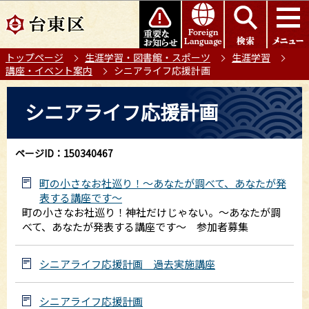
こ
このページの本文へ移動
の
ペ
トップページ
生涯学習・図書館・スポーツ
生涯学習
ー
講座・イベント案内
シニアライフ応援計画
ジ
の
本
シニアライフ応援計画
先
文
頭
こ
で
こ
ページID：150340467
す
か
ら
町の小さなお社巡り！～あなたが調べて、あなたが発
表する講座です～
町の小さなお社巡り！神社だけじゃない。～あなたが調
べて、あなたが発表する講座です～ 参加者募集
シニアライフ応援計画 過去実施講座
シニアライフ応援計画