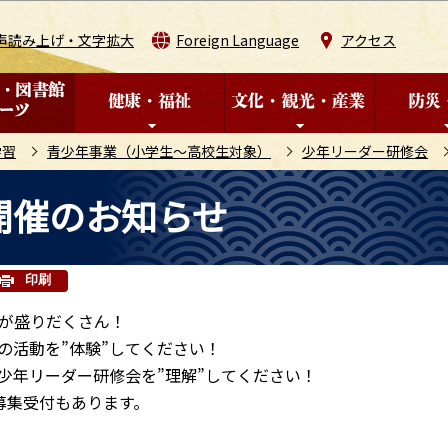
このページの本文へ移動
声読み上げ・文字拡大
Foreign Language
アクセス
学習
青少年事業（小学生～高校生対象）
少年リーダー研修会
開催のお知らせ
印刷
が盛りだくさん！
の活動を”体験”してください！
少年リーダー研修会を”理解”してください！
募集受付もあります。