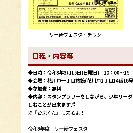
リー研フェスタ・チラシ
日程・内容等
◆日時：令和8年3月15日(日曜日) 10：00～15：
◆
会場：花川戸一丁目施設(花川戸1丁目14番16号
◆
参加費：無料
◆内容：スタンプラリーをしながら、少年リーダ
しむことが出来ます♬
※『台東くん』も来るよ！
令和8年度 リー研フェスタ