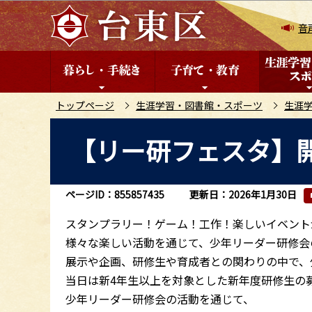
こ
の
音
ペ
ー
ジ
の
トップページ
生涯学習・図書館・スポーツ
生涯
先
本
【リー研フェスタ】
頭
文
で
こ
す
こ
ページID：855857435
更新日：2026年1月30日
か
ら
スタンプラリー！ゲーム！工作！楽しいイベント
様々な楽しい活動を通じて、少年リーダー研修会
展示や企画、研修生や育成者との関わりの中で、
当日は新4年生以上を対象とした新年度研修生の
少年リーダー研修会の活動を通じて、