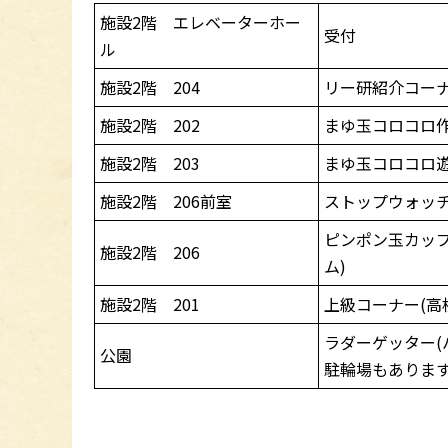
施設2階 エレベーターホー
受付
ル
施設2階 204
リー研紹介コー
施設2階 202
まゆ玉コロコロ作
施設2階 203
まゆ玉コロコロ遊
施設2階 206前室
ストップウォッチ
ピンポン玉カッ
施設2階 206
ム)
施設2階 201
上級コーナー(高
ラダーゲッター(
公園
駐輪場もありま