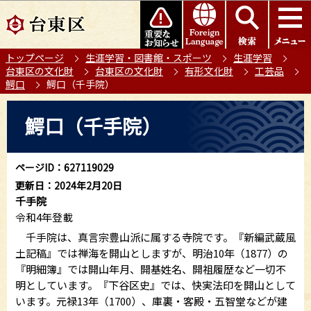
こ
このページの本文へ移動
の
ペ
トップページ
生涯学習・図書館・スポーツ
生涯学習
ー
台東区の文化財
台東区の文化財
有形文化財
工芸品
ジ
鰐口
鰐口（千手院）
の
本
先
鰐口（千手院）
文
頭
こ
で
こ
す
ページID：627119029
か
更新日：2024年2月20日
ら
千手院
令和4年登載
千手院は、真言宗豊山派に属する寺院です。『新編武蔵風
土記稿』では禅海を開山としますが、明治10年（1877）の
『明細簿』では開山年月、開基姓名、開祖履歴など一切不
明としています。『下谷区史』では、快実法印を開山として
います。元禄13年（1700）、庫裏・客殿・五智堂などが建