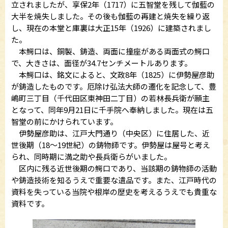
立されましたが、享保2年（1717）に五智堂を残して伽藍の
大半を焼失しました。その後も伽藍の再建と焼失を繰り返
し、現在の本堂と庫裏は大正15年（1926）に建築されまし
た。
本鰐口は、銅製、鋳造、両面に撞座がある両面式の鰐口
で、大きさは、面径が34.7センチメートルあります。
本鰐口は、銘文によると、文政8年（1825）に伊勢屋彦助
が鋳造したものです。厄除け弘法大師の遷化を記念して、豊
嶋町三丁目（千代田区東神田二丁目）の若林長兵衛が願主
となって、同年9月21日に千手院へ奉納しました。現在は五
智堂の前にかけられています。
伊勢屋彦助は、江戸大門通り（中央区）に住居した、近
世後期（18～19世紀）の鋳物師です。伊勢屋は屋号と考え
られ、同時期に満之助や長兵衛らがいました。
区内に残る近世後期の鰐口であり、当該期の鋳物師の活動
や鋳造技術を知るうえで重要な遺品です。また、江戸時代の
資料を失っている当院や根岸の歴史を考えるうえでも貴重な
資料です。