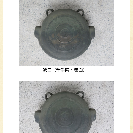
鰐口（千手院・表面）