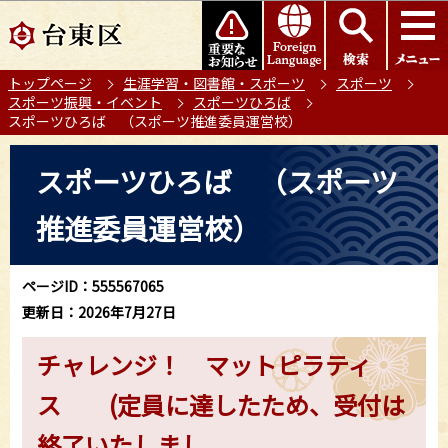
こ
このページの本文へ移動
の
ペ
トップページ
生涯学習・図書館・スポーツ
スポーツ
ー
スポーツ振興・イベント
スポーツひろば
ジ
スポーツひろば （スポーツ推進委員運営校）
の
本
先
スポーツひろば （スポーツ
文
頭
こ
で
推進委員運営校）
こ
す
か
ら
ページID：555567065
更新日：2026年7月27日
チャレンジ！ マットピラティ
ス (定員に達したため、受付は
終了いたしまし