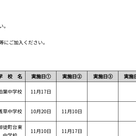
い。
等にご加入ください。
学 校 名
実施日①
実施日②
実施日③
実施
柏葉中学校
11月17日
浅草中学校
10月20日
11月10日
御徒町台東
11月10日
11月17日
中学校