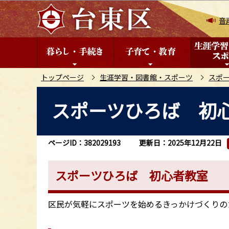
こ
の
音
ペ
ー
ジ
の
トップページ
生涯学習・図書館・スポーツ
スポ
先
本
スポーツひろば 初
頭
文
で
こ
す
こ
ページID：382029193
更新日：2025年12月22日
か
ら
スポーツひろば 初心者教室
区民が気軽にスポーツを始めるきっかけづくりの