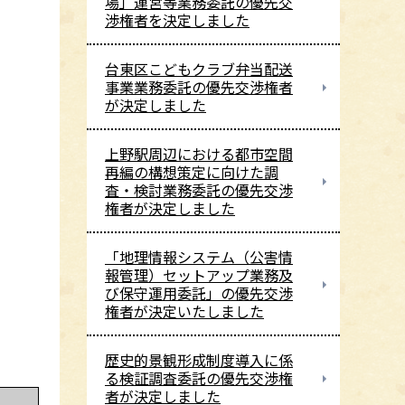
場」運営等業務委託の優先交
渉権者を決定しました
台東区こどもクラブ弁当配送
事業業務委託の優先交渉権者
が決定しました
上野駅周辺における都市空間
再編の構想策定に向けた調
査・検討業務委託の優先交渉
権者が決定しました
「地理情報システム（公害情
報管理）セットアップ業務及
び保守運用委託」の優先交渉
権者が決定いたしました
歴史的景観形成制度導入に係
る検証調査委託の優先交渉権
者が決定しました