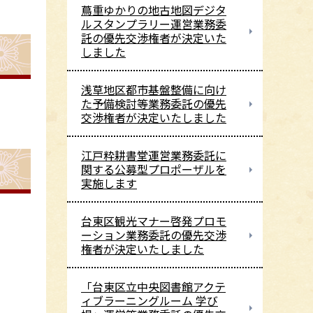
蔦重ゆかりの地古地図デジタ
ルスタンプラリー運営業務委
託の優先交渉権者が決定いた
しました
浅草地区都市基盤整備に向け
た予備検討等業務委託の優先
交渉権者が決定いたしました
江戸粋耕書堂運営業務委託に
関する公募型プロポーザルを
実施します
台東区観光マナー啓発プロモ
ーション業務委託の優先交渉
権者が決定いたしました
「台東区立中央図書館アクテ
ィブラーニングルーム 学び