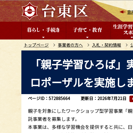
こ
の
音
ペ
ー
ジ
の
トップページ
事業者の方へ
入札・契約情報
先
本
「親子学習ひろば」
頭
文
で
こ
す
ロポーザルを実施し
こ
か
ら
ページID：572885664
更新日：2026年7月21日
親子を対象にしたワークショップ型学習事業「親
託事業者を募集します。
本事業は、多様な学習機会を提供すると共に、日