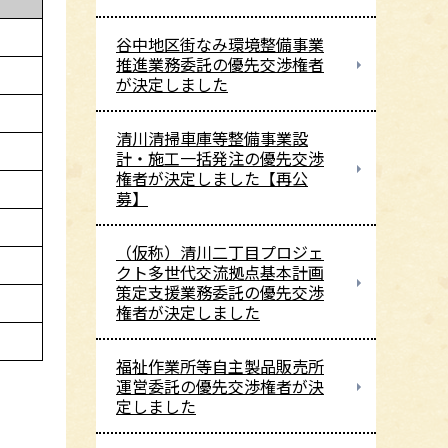
谷中地区街なみ環境整備事業
推進業務委託の優先交渉権者
が決定しました
清川清掃車庫等整備事業設
計・施工一括発注の優先交渉
権者が決定しました【再公
募】
（仮称）清川二丁目プロジェ
クト多世代交流拠点基本計画
策定支援業務委託の優先交渉
権者が決定しました
福祉作業所等自主製品販売所
運営委託の優先交渉権者が決
定しました