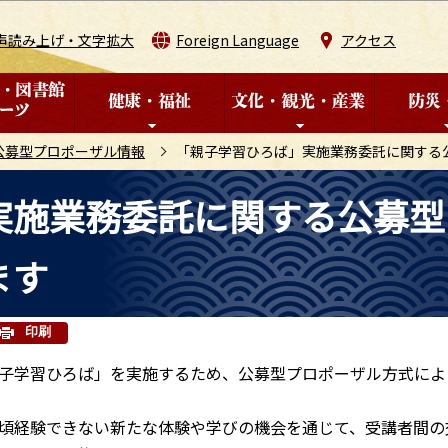
このページの本文へ移動
声読み上げ・文字拡大
Foreign Language
アクセス
公募型プロポーザル情報
「親子学習ひろば」実施業務委託に関する
実施業務委託に関する公募型
ます
印刷
子学習ひろば」を実施するため、公募型プロポーザル方式によ
頃経験できない新たな体験や学びの機会を通じて、受講者間の