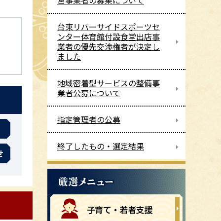
営事業者の募集について
台東リバーサイドスポーツセ
ンター体育館付設食堂出店事
業者の優先交渉権者が決定し
ました
地域密着型サービスの整備事
業者公募について
指定管理者の公募
終了したもの・選定結果
せ