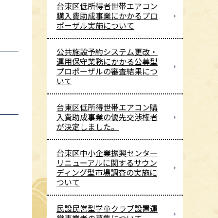
台東区低所得者世帯エアコン
購入費助成事業にかかるプロ
ポーザル実施について
公共施設予約システム更改・
運用保守業務にかかる公募型
プロポーザルの審査結果につ
いて
台東区低所得世帯エアコン購
入費助成事業の優先交渉権者
が決定しました。
台東区中小企業振興センター
リニューアルに関するサウン
ディング型市場調査の実施に
ついて
民設民営型学童クラブ設置運