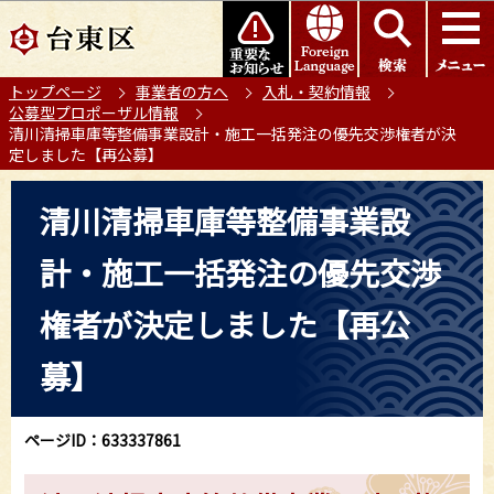
こ
このページの本文へ移動
の
ペ
トップページ
事業者の方へ
入札・契約情報
ー
公募型プロポーザル情報
ジ
清川清掃車庫等整備事業設計・施工一括発注の優先交渉権者が決
の
定しました【再公募】
先
本
頭
清川清掃車庫等整備事業設
文
で
こ
す
計・施工一括発注の優先交渉
こ
か
権者が決定しました【再公
ら
募】
ページID：633337861