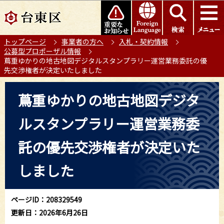
こ
このページの本文へ移動
の
ペ
トップページ
事業者の方へ
入札・契約情報
ー
公募型プロポーザル情報
ジ
蔦重ゆかりの地古地図デジタルスタンプラリー運営業務委託の優
の
先交渉権者が決定いたしました
先
本
頭
蔦重ゆかりの地古地図デジタ
文
で
こ
す
ルスタンプラリー運営業務委
こ
か
託の優先交渉権者が決定いた
ら
しました
ページID：208329549
更新日：2026年6月26日