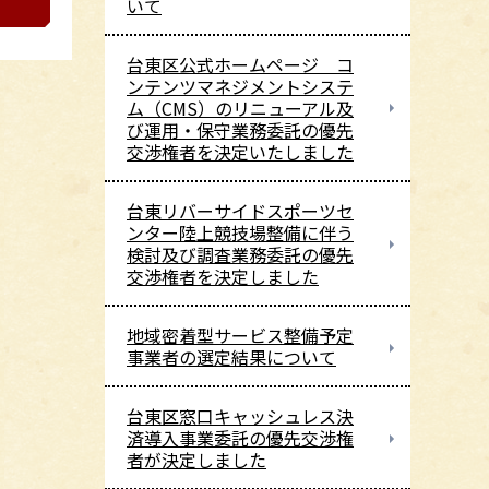
いて
台東区公式ホームページ コ
ンテンツマネジメントシステ
ム（CMS）のリニューアル及
び運用・保守業務委託の優先
交渉権者を決定いたしました
台東リバーサイドスポーツセ
ンター陸上競技場整備に伴う
検討及び調査業務委託の優先
交渉権者を決定しました
地域密着型サービス整備予定
事業者の選定結果について
台東区窓口キャッシュレス決
済導入事業委託の優先交渉権
者が決定しました