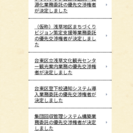
源化業務委託の優先交渉権者
が決定しました
（仮称）浅草地区まちづくり
ビジョン策定支援等業務委託
の優先交渉権者が決定しまし
た
台東区立浅草文化観光センタ
ー観光案内業務の優先交渉権
者が決定しました
台東区登下校通知システム導
入業務委託の優先交渉権者が
決定しました
集団回収管理システム構築業
務委託の優先交渉権者が決定
しました