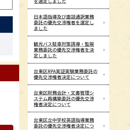
を選定しました
日本語指導及び面談通訳業務
委託の優先交渉権者を選定し
ました
観光バス駐車対策誘導・監視
業務委託の優先交渉権者を決
定しました
台東区RPA実証実験業務委託の
優先交渉権者決定について
台東区財務会計・文書管理シ
ステム再構築委託の優先交渉
権者決定について
台東区立中学校英語指導業務
委託の優先交渉権者決定につ