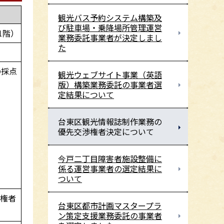
観光バス予約システム構築及
び駐車場・乗降場所管理運営
1階）
業務委託事業者が決定しまし
た
の採点
観光ウェブサイト事業（英語
版）構築業務委託の事業者選
定結果について
台東区観光情報誌制作業務の
優先交渉権者決定について
今戸二丁目障害者施設整備に
係る運営事業者の選定結果に
ついて
渉権者
台東区都市計画マスタープラ
ン策定支援業務委託の事業者