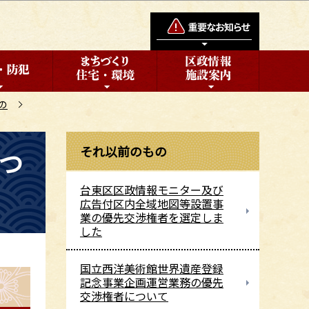
の
それ以前のもの
つ
台東区区政情報モニター及び
広告付区内全域地図等設置事
業の優先交渉権者を選定しま
した
国立西洋美術館世界遺産登録
記念事業企画運営業務の優先
交渉権者について