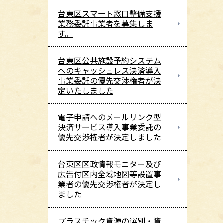
台東区スマート窓口整備支援
業務委託事業者を募集しま
す。
台東区公共施設予約システム
へのキャッシュレス決済導入
事業委託の優先交渉権者が決
定いたしました
電子申請へのメールリンク型
決済サービス導入事業委託の
優先交渉権者が決定しました
台東区区政情報モニター及び
広告付区内全域地図等設置事
業者の優先交渉権者が決定し
ました
プラスチック資源の選別・資