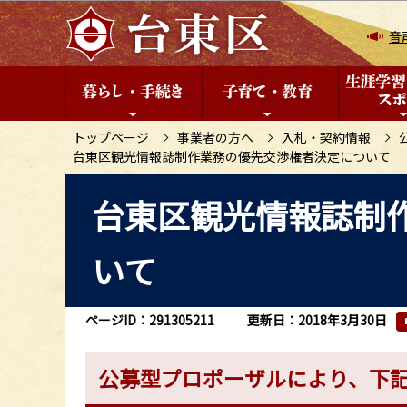
こ
の
音
ペ
ー
ジ
の
トップページ
事業者の方へ
入札・契約情報
台東区観光情報誌制作業務の優先交渉権者決定について
先
頭
本
台東区観光情報誌制
で
文
す
こ
いて
こ
か
ら
ページID：291305211
更新日：2018年3月30日
公募型プロポーザルにより、下