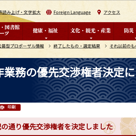
このページの本文へ移動
声読み上げ・文字拡大
Foreign Language
アクセス
公募型プロポーザル情報
終了したもの・選定結果
それ以前のも
作業務の優先交渉権者決定に
印刷
記の通り優先交渉権者を決定しました