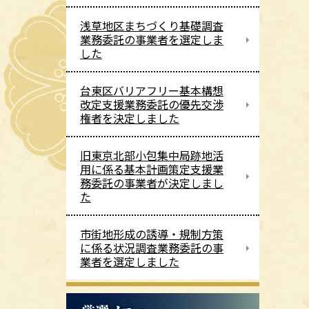
浅草地区まちづくり基礎調査
業務委託の事業者を選定しま
した
台東区バリアフリー基本構想
改定支援業務委託の優先交渉
権者を決定しました
旧東京北部小包集中局跡地活
用に係る基本計画策定支援業
務委託の事業者が決定しまし
た
市街地形成の誘導・規制方策
に係る状況調査業務委託の事
業者を選定しました