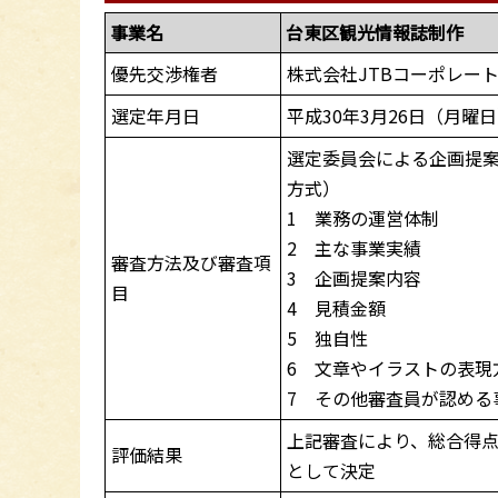
事業名
台東区観光情報誌制作
優先交渉権者
株式会社JTBコーポレー
選定年月日
平成30年3月26日（月曜
選定委員会による企画提
方式）
1 業務の運営体制
2 主な事業実績
審査方法及び審査項
3 企画提案内容
目
4 見積金額
5 独自性
6 文章やイラストの表現
7 その他審査員が認める
上記審査により、総合得点
評価結果
として決定