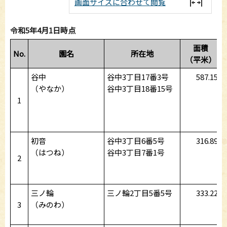
画面サイズに合わせて閲覧
令和5年4月1日時点
面積
No.
園名
所在地
（平米）
谷中
谷中3丁目17番3号
587.15
（やなか）
谷中3丁目18番15号
1
初音
谷中3丁目6番5号
316.89
（はつね）
谷中3丁目7番1号
2
三ノ輪
三ノ輪2丁目5番5号
333.22
3
（みのわ）