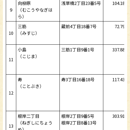
向柳原
浅草橋2丁目23番5号
104.18
9
（むこうやなぎは
ら）
三筋
蔵前4丁目18番7号
72.79
10
（みすじ）
小島
三筋1丁目9番1号
337.88
（こじま）
11
寿
寿3丁目16番18号
117.43
（ことぶき）
12
根岸二丁目
根岸2丁目9番5号
303.91
（ねぎしにちょう
根岸2丁目8番13号
13
め）