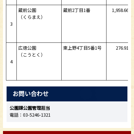
蔵前公園
蔵前2丁目1番
1,958.66
（くらまえ）
3
広徳公園
東上野4丁目5番1号
276.91
（こうとく）
4
お問い合わせ
公園課公園管理担当
電話：03-5246-1321