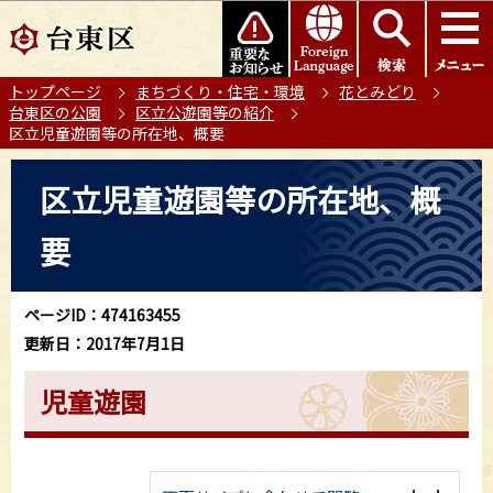
こ
このページの本文へ移動
の
ペ
トップページ
まちづくり・住宅・環境
花とみどり
ー
台東区の公園
区立公遊園等の紹介
ジ
区立児童遊園等の所在地、概要
の
本
先
区立児童遊園等の所在地、概
文
頭
こ
で
要
こ
す
か
ら
ページID：474163455
更新日：2017年7月1日
児童遊園