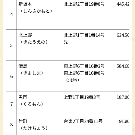
新坂本
北上野2丁目19番8号
445.42
（しんさかもと）
4
北上野
北上野1丁目1番14号
634.50
（きたうえの）
先
5
清島
東上野6丁目16番3号
584.68
（きよしま）
東上野6丁目16番8号
6
（飛地）
黒門
上野1丁目19番3号
187.00
7
（くろもん）
竹町
台東2丁目24番11号
91.80
8
（たけちょう）