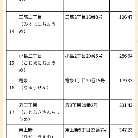
三筋二丁目
三筋2丁目16番8号
126.47
（みすじにちょう
14
め）
小島二丁目
小島2丁目20番5号
286.64
15
（こじまにちょう
め）
竜泉
竜泉1丁目20番15号
179.33
16
（りゅうせん）
寿三丁目
寿3丁目20番2号
231.43
17
（ことぶきさんちょ
うめ）
東上野
東上野5丁目23番7号
347.23
（ひがしうえの）