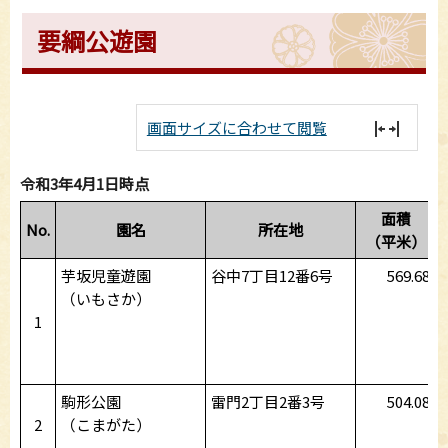
要綱公遊園
画面サイズに合わせて閲覧
令和3年4月1日時点
面積
No.
園名
所在地
（平米）
芋坂児童遊園
谷中7丁目12番6号
569.68
（いもさか）
1
駒形公園
雷門2丁目2番3号
504.08
2
（こまがた）