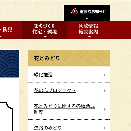
花とみどり
緑化推進
花の心プロジェクト
花とみどりに関する各種助成
制度
道路のみどり