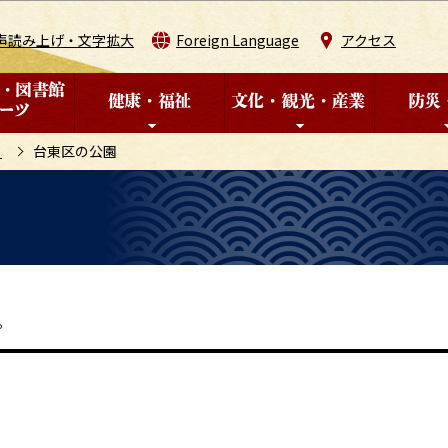
このページの本文へ移動
声読み上げ・文字拡大
Foreign Language
アクセス
り
台東区の公園
。