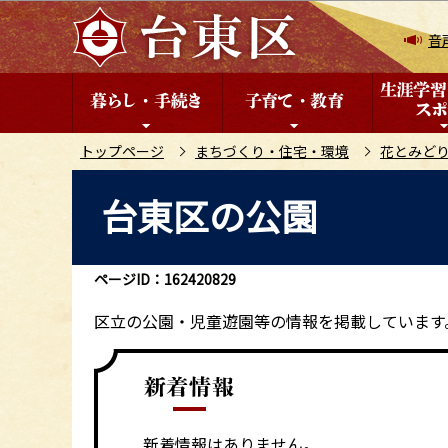
こ
の
音
ペ
ー
ジ
の
トップページ
まちづくり・住宅・環境
花とみど
先
本
台東区の公園
頭
文
で
こ
す
こ
ページID：162420829
か
ら
区立の公園・児童遊園等の情報を掲載しています
新着情報はありません。