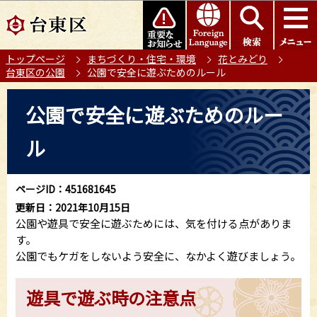
こ
このページの本文へ移動
の
ペ
トップページ
まちづくり・住宅・環境
花とみどり
ー
台東区の公園
公園で安全に遊ぶためのルール
ジ
の
本
公園で安全に遊ぶためのルー
先
文
頭
こ
ル
で
こ
す
か
ら
ページID：451681645
更新日：2021年10月15日
公園や遊具で安全に遊ぶためには、気を付ける点がありま
す。
公園でもケガをしないよう安全に、なかよく遊びましょう。
遊具で遊ぶ時の注意点