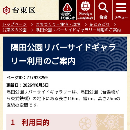
こ
このページの本文へ移動
の
ペ
トップページ
まちづくり・住宅・環境
花とみどり
ー
台東区の公園
隅田公園リバーサイドギャラリー利用のご案内
ジ
の
本
隅田公園リバーサイドギャラ
先
文
頭
こ
リー利用のご案内
で
こ
す
か
ら
ページID：777923259
更新日：2026年6月5日
隅田公園リバーサイドギャラリーは、隅田公園（吾妻橋か
ら東武鉄橋）の地下にある長さ116m、幅7m、高さ2.5mの
直線の空間です。
1 利用目的