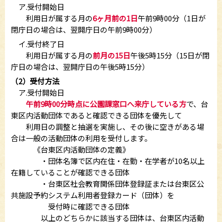
ア.受付開始日
利用日が属する月の
6ヶ月前の1日
午前9時00分（1日が
閉庁日の場合は、翌開庁日の午前9時00分）
イ.受付終了日
利用日が属する月の
前月の15日
午後5時15分（15日が閉
庁日の場合は、翌開庁日の午後5時15分）
（2）受付方法
ア.受付開始日
午前9時00分時点に公園課窓口へ来庁している方
で、台
東区内活動団体であると確認できる団体を優先して
利用日の調整と抽選を実施し、その後に空きがある場
合は一般の活動団体の利用を受付します。
《台東区内活動団体の定義》
・団体名簿で区内在住・在勤・在学者が10名以上
在籍していることが確認できる団体
・台東区社会教育関係団体登録証または台東区公
共施設予約システム利用者登録カード（団体）を
受付時に確認できる団体
以上のどちらかに該当する団体は、台東区内活動