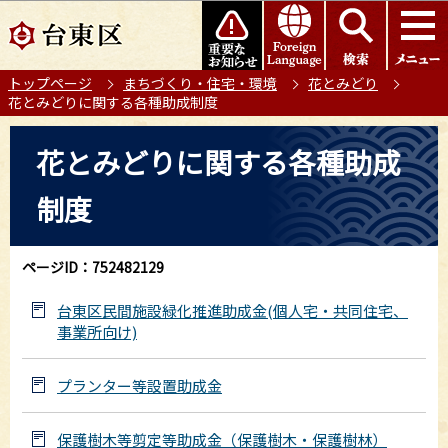
こ
このページの本文へ移動
の
ペ
トップページ
まちづくり・住宅・環境
花とみどり
ー
花とみどりに関する各種助成制度
ジ
の
本
花とみどりに関する各種助成
先
文
頭
こ
制度
で
こ
す
か
ら
ページID：752482129
台東区民間施設緑化推進助成金(個人宅・共同住宅、
事業所向け)
プランター等設置助成金
保護樹木等剪定等助成金（保護樹木・保護樹林）