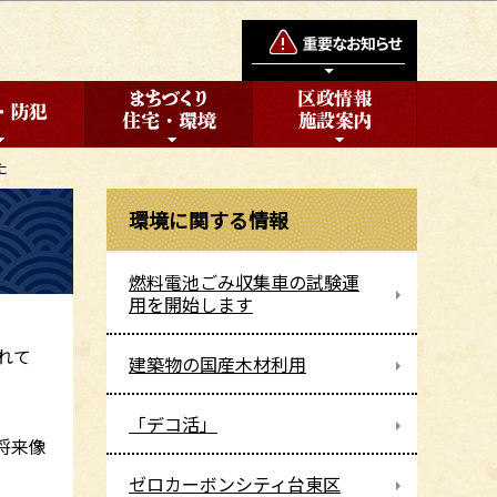
た
環境に関する情報
燃料電池ごみ収集車の試験運
用を開始します
れて
建築物の国産木材利用
「デコ活」
将来像
ゼロカーボンシティ台東区