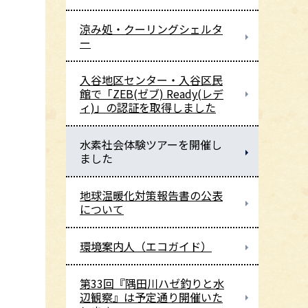
涼み処・クーリングシェルタ
ー
入谷地区センター・入谷区民
館で「ZEB(ゼブ) Ready(レデ
ィ)」の認証を取得しました
水素社会体験ツアーを開催し
ました
地球温暖化対策報告書の公表
について
環境案内人（エコガイド）
第33回『隅田川ハゼ釣りと水
辺観察』は予定通り開催いた