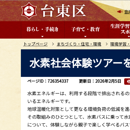
こ
の
音
ペ
ー
ジ
の
トップページ
まちづくり・住宅・環境
環境学習
先
本
水素社会体験ツアー
頭
文
で
こ
す
こ
ページID：726354337
更新日：2026年2月5日
か
ら
水素エネルギーは、利用する段階で排出されるの
いるエネルギーです。
地球温暖化対策として更なる環境負荷の低減を進
その取組みのひとつとして、水素バスに乗って水
について、体験しながら親子で楽しく学べるバス