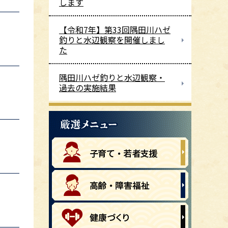
します
【令和7年】第33回隅田川ハゼ
釣りと水辺観察を開催しまし
た
隅田川ハゼ釣りと水辺観察・
過去の実施結果