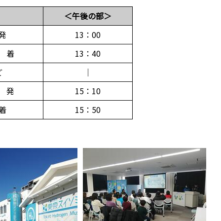
＜午後の部＞
発
13：00
 着
13：40
ど
｜
 発
15：10
着
15：50