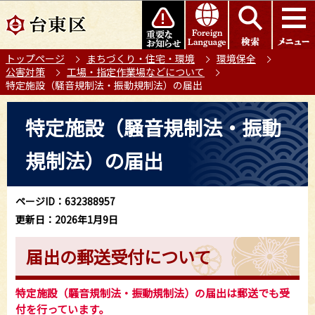
こ
このページの本文へ移動
の
ペ
トップページ
まちづくり・住宅・環境
環境保全
ー
公害対策
工場・指定作業場などについて
ジ
特定施設（騒音規制法・振動規制法）の届出
の
本
先
特定施設（騒音規制法・振動
文
頭
こ
で
規制法）の届出
こ
す
か
ら
ページID：632388957
更新日：2026年1月9日
届出の郵送受付について
特定施設（騒音規制法・振動規制法）の届出は郵送でも受
付を行っています。