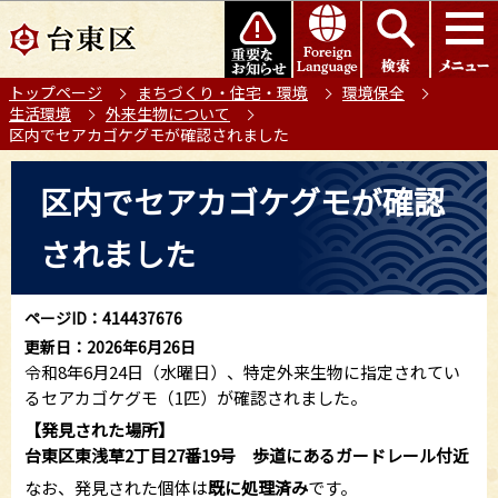
こ
このページの本文へ移動
の
ペ
トップページ
まちづくり・住宅・環境
環境保全
ー
生活環境
外来生物について
ジ
区内でセアカゴケグモが確認されました
の
本
先
区内でセアカゴケグモが確認
文
頭
こ
で
されました
こ
す
か
ら
ページID：414437676
更新日：2026年6月26日
令和8年6月24日（水曜日）、特定外来生物に指定されてい
るセアカゴケグモ（1匹）が確認されました。
【発見された場所】
台東区東浅草2丁目27番19号 歩道にあるガードレール付近
なお、発見された個体は
既に処理済み
です。