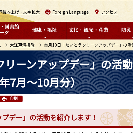
このページの本文へ移動
声読み上げ・文字拡大
Foreign Language
アクセス
化
大江戸清掃隊
毎月10日「たいとうクリーンアップデー」の活
クリーンアップデー」の活
年7月～10月分）
印刷
ップデー」の活動を紹介します！