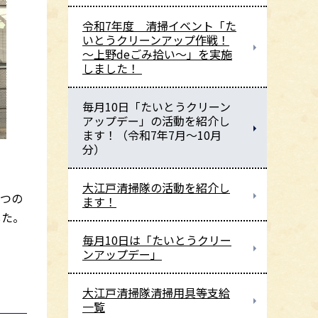
令和7年度 清掃イベント「た
いとうクリーンアップ作戦！
～上野deごみ拾い～」を実施
しました！
毎月10日「たいとうクリーン
アップデー」の活動を紹介し
ます！（令和7年7月～10月
分）
大江戸清掃隊の活動を紹介し
4つの
ます！
した。
毎月10日は「たいとうクリー
ンアップデー」
大江戸清掃隊清掃用具等支給
一覧