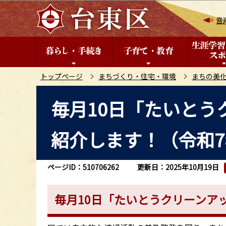
こ
の
音
ペ
ー
ジ
の
トップページ
まちづくり・住宅・環境
まちの美
先
本
毎月10日「たいとう
頭
文
で
こ
す
紹介します！（令和7
こ
か
ら
ページID：510706262
更新日：2025年10月19日
毎月10日「たいとうクリーンア