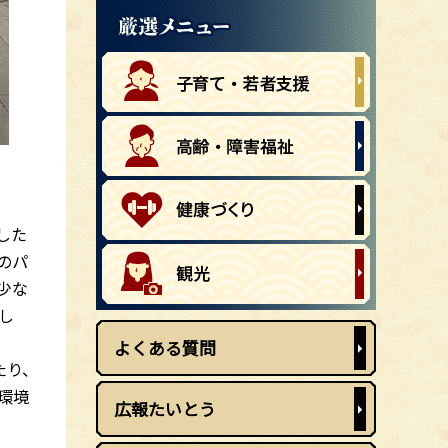
した
のパ
少な
し
よくある質問
たり、
環境
広報たいとう