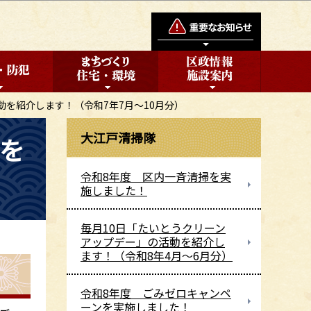
動を紹介します！（令和7年7月～10月分）
大江戸清掃隊
動を
令和8年度 区内一斉清掃を実
施しました！
毎月10日「たいとうクリーン
アップデー」の活動を紹介し
ます！（令和8年4月～6月分）
令和8年度 ごみゼロキャンペ
ーンを実施しました！