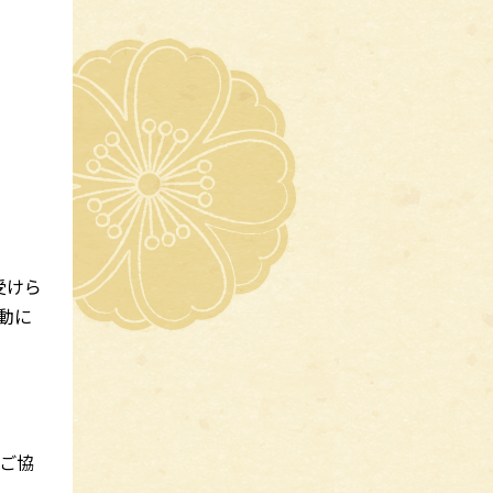
受けら
動に
ご協