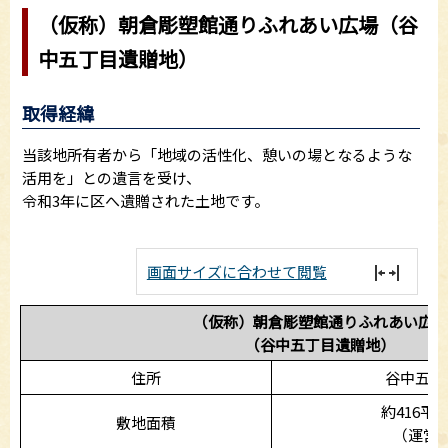
（仮称）朝倉彫塑館通りふれあい広場（谷
中五丁目遺贈地）
取得経緯
当該地所有者から「地域の活性化、憩いの場となるような
活用を」との遺言を受け、
令和3年に区へ遺贈された土地です。
画面サイズに合わせて閲覧
（仮称）朝倉彫塑館通りふれあい広場
（谷中五丁目遺贈地）
住所
谷中五丁
約416平
敷地面積
（運営