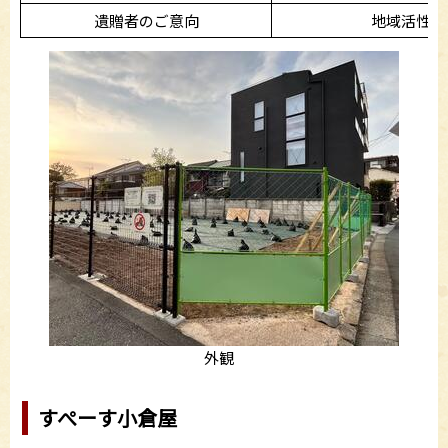
遺贈者のご意向
地域活性化
外観
すぺーす小倉屋