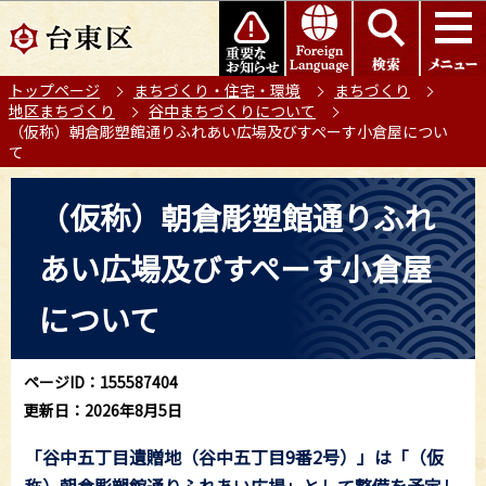
こ
このページの本文へ移動
の
ペ
トップページ
まちづくり・住宅・環境
まちづくり
ー
地区まちづくり
谷中まちづくりについて
ジ
（仮称）朝倉彫塑館通りふれあい広場及びすぺーす小倉屋につい
の
て
先
本
頭
（仮称）朝倉彫塑館通りふれ
文
で
こ
す
あい広場及びすぺーす小倉屋
こ
か
について
ら
ページID：155587404
更新日：2026年8月5日
「谷中五丁目遺贈地（谷中五丁目9番2号）」は「（仮