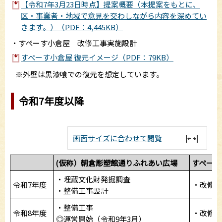
【令和7年3月23日時点】提案概要（本提案をもとに、
区・事業者・地域で意見を交わしながら内容を深めてい
きます。）（PDF：4,445KB）
・すぺーす小倉屋 改修工事実施設計
すぺーす小倉屋 復元イメージ（PDF：79KB）
※外壁は黒漆喰での復元を想定しています。
令和7年度以降
画面サイズに合わせて閲覧
(仮称）朝倉彫塑館通りふれあい広場
すぺーす
・埋蔵文化財発掘調査
令和7年度
・改修工
・整備工事設計
・整備工事
令和8年度
・改修工
◎運営開始（令和9年3月）