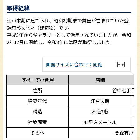
取得経緯
江戸末期に建てられ、昭和初期まで質屋が営まれていた登
録有形文化財（建造物）です。
平成5年からギャラリーとして活用されていましたが、令和
2年12月に閉館し、令和3年には区が取得しました。
画面サイズに合わせて閲覧
すぺーす小倉屋
店舗
住所
谷中七丁目6
建築年代
江戸末期
構造
木造2階
建築面積
41平方メートル
その他
登録有形文