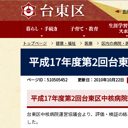
こ
の
音
ペ
ー
ジ
の
トップページ
健康・福祉
医療
区内の病院・
先
本
平成17年度第2回台
頭
文
で
こ
す
こ
ページID：510505452
更新日：2010年10月22日
か
ら
平成17年度第2回台東区中核病院
台東区中核病院運営協議会より、評価・検証の結果
した。