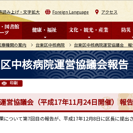
このページの本文へ移動
声読み上げ・文字拡大
Foreign Language
アクセス
医療機関の案内
台東区中核病院
台東区中核病院運営協議会 報
東区中核病院運営協議会報告
印刷
運営協議会（平成17年11月24日開催） 
について第7回目の報告が、平成17年12月8日に区長に提出