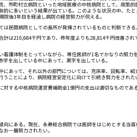
院、市町村立病院といった地域医療の中核病院として、政策的
倒的に多いという結果が出ている。このような状況の中、たと
、開院後3年目を経過し病院の経営努力が伺える。
ては民間病院としての長所が発揮されているものと判断できる
は210,684千円であり、昨年度よりも28,814千円改善され
い看護体制をとっていながら、専任医師が1名でかなりの努力
赤字を出している中にあって、黒字を出している。
中にあって、それ以外の部門については、充床率、回転率、紹
行うことにより、病院経営安定化に向けて引続き努力をされた
に対する中核病院運営費補助金1億円の支出は適切なものであ
傾向にある。現在、永寿総合病院では医師をはじめとする当直
なお一層努力されたい。