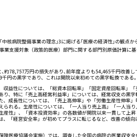
｢中核病院整備事業の理念｣3に掲げる｢医療の経済性｣の観点か
事業支援対象（政策的医療）部門に関する部門別原価計算に基
約78,757万円の損失があり､前年度よりも54,465千円改善し
59千円の黒字であり、これは開院以来初めての黒字転換である
、収益性については、「総資本回転率」「固定資産回転率」「
あり、特に「売上高経常利益率」については、経常収支の黒字
た、成長性については、「売上高伸率」や「労働生産性伸率」
えられる。生産性については、「一人当り売上高」「一人当り
生産性」、「資本投資効率」の各数値が開院以来一貫して上昇
は、「経営安全率」が初めてプラスに転じるなど、改善の傾向
保険医療協議会実施）では、調査した全国の病院の医業収支全