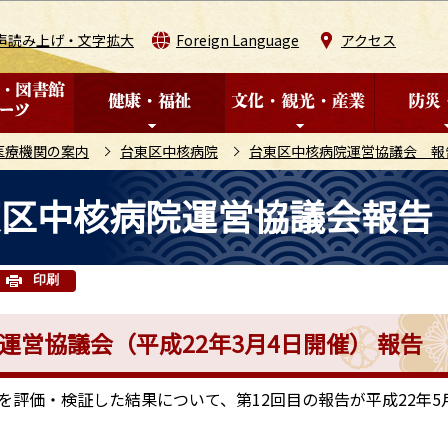
このページの本文へ移動
声読み上げ・文字拡大
Foreign Language
アクセス
医療機関の案内
台東区中核病院
台東区中核病院運営協議会 報
東区中核病院運営協議会報告
印刷
運営協議会（平成22年3月4日開催） 報告
価・検証した結果について、第12回目の報告が平成22年5月