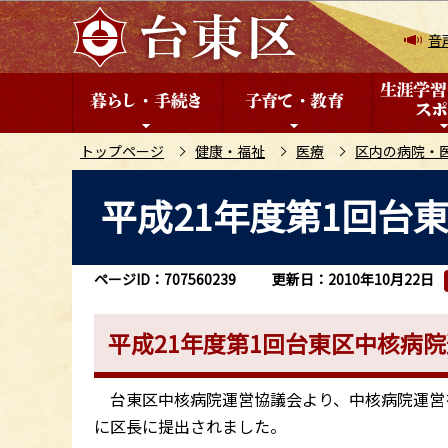
こ
の
音
ペ
ー
ジ
の
トップページ
健康・福祉
医療
区内の病院・
先
本
平成21年度第1回台
頭
文
で
こ
す
こ
ページID：707560239
更新日：2010年10月22日
か
ら
平成21年度第1回台東区中核病院
台東区中核病院運営協議会より、中核病院運営を評
に区長に提出されました。