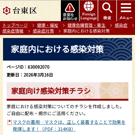
こ
このページの本文へ移動
の
ペ
トップページ
健康・福祉
健康危機管理・衛生
感染症
ー
感染症情報
感染症対策
家庭内における感染対策
ジ
の
本
家庭内における感染対策
先
文
頭
こ
で
こ
ページID：630092070
す
か
更新日：2026年3月16日
ら
家庭向け感染対策チラシ
家庭における感染対策についてのチラシを作成しました。
ご自由に配布・掲示にご活用ください。
マスクの着用…マスクは、正しく装着することで効果を
発揮します！（PDF：314KB）