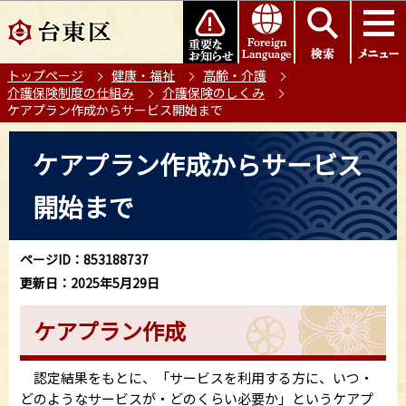
こ
このページの本文へ移動
の
ペ
トップページ
健康・福祉
高齢・介護
ー
介護保険制度の仕組み
介護保険のしくみ
ジ
ケアプラン作成からサービス開始まで
の
本
先
ケアプラン作成からサービス
文
頭
こ
で
開始まで
こ
す
か
ら
ページID：853188737
更新日：2025年5月29日
ケアプラン作成
認定結果をもとに、「サービスを利用する方に、いつ・
どのようなサービスが・どのくらい必要か」というケアプ