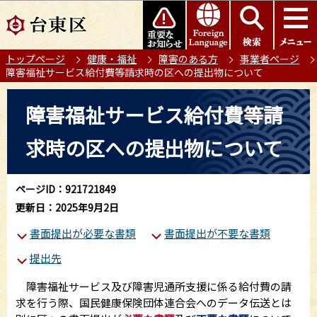
こ
このページの本文へ移動
の
ペ
トップページ
健康・福祉
障害のある方
事業者ページ
ー
障害福祉サービス給付費等請求時の区への提出物について
ジ
の
本
障害福祉サービス給付費等請
先
文
頭
こ
求時の区への提出物について
で
こ
す
か
ら
ページID：921721849
更新日：2025年9月2日
書面提出が必要な書類
書面提出が不要な書類
提出先
障害福祉サービス及び障害児通所支援に係る給付費の請
求を行う際、国民健康保険団体連合会へのデータ伝送とは