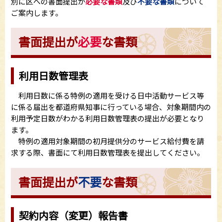
別に区への書面提出が
必要な書類
及び
不要な書類
について
ご案内します。
書面提出が
必要
な書類
利用日数管理表
利用日数に係る特例の適用を受ける日中活動サービス等
に係る届出を都道府県知事に行っている場合、対象期間内の
利用予定日数がわかる利用日数管理表の提出が必要となり
ます。
特例の適用対象期間の初月提供分のサービス給付費を請
求する際、書面にて利用日数管理表を提出してください。
書面提出が
不要
な書類
契約内容（変更）報告書