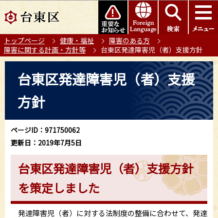
こ
このページの本文へ移動
の
ペ
トップページ
健康・福祉
障害のある方
ー
障害に関する計画・方針等
台東区発達障害児（者）支援方針
ジ
の
本
台東区発達障害児（者）支援
先
文
頭
こ
方針
で
こ
す
か
ら
ページID：971750062
更新日：2019年7月5日
台東区発達障害児（者）支援方針
を策定しました
発達障害児（者）に対する法制度の整備に合わせて、発達