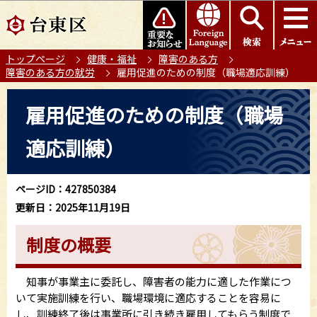
こ
このページの本文へ移動
の
ペ
トップページ
健康・福祉
障害のある方
ー
障害のある方の就労
雇用促進のための制度（職場適応訓練）
ジ
の
本
雇用促進のための制度（職場
先
文
頭
こ
適応訓練）
で
こ
す
か
ら
ページID：427850384
更新日：2025年11月19日
制度の概要
知事が事業主に委託し、障害者の能力に適した作業につ
いて実施訓練を行い、職場環境に適応することを容易に
し、訓練終了後は事業所に引き続き雇用してもらう制度で