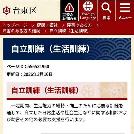
こ
このページの本文へ移動
の
ペ
トップページ
健康・福祉
障害のある方
ー
障害のある方の施設
自立訓練（生活訓練）
ジ
の
本
自立訓練（生活訓練）
先
文
頭
こ
で
こ
ページID：556531960
す
か
更新日：2026年2月16日
ら
自立訓練（生活訓練）
一定期間、生活能力の維持・向上のために必要な訓練を
通して、自立した日常生活や社会生活などに関する相談およ
び助言その他の必要な支援を行います。