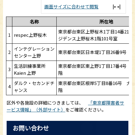
画面サイズに合わせて閲覧
名称
所在地
東京都台東区上野桜木1丁目14番21
1
respec上野桜木
ジデンス上野桜木1階101号室
インテグレーション
2
東京都台東区日本堤1丁目26番9号 
センター上野
生活訓練事業所
東京都台東区東上野1丁目17番4号 
3
Kaien 上野
階
ダルク・セカンドチ
東京都台東区根岸5丁目8番16号 大
4
ャンス
階
区外や各施設の詳細につきましては、
「東京都障害者サ
ービス情報」（外部サイト）
をご確認ください。
お問い合わせ