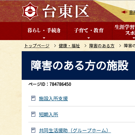
こ
の
音
ペ
ー
ジ
の
トップページ
健康・福祉
障害のある方
障害
先
本
障害のある方の施設
頭
文
で
こ
す
こ
ページID：784786450
か
ら
施設入所支援
短期入所
共同生活援助（グループホーム）