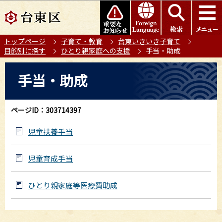
こ
このページの本文へ移動
の
ペ
トップページ
子育て・教育
台東いきいき子育て
ー
目的別に探す
ひとり親家庭への支援
手当・助成
ジ
の
本
手当・助成
先
文
頭
こ
で
こ
ページID：303714397
す
か
ら
児童扶養手当
児童育成手当
ひとり親家庭等医療費助成