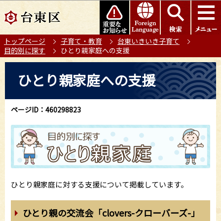
こ
このページの本文へ移動
の
ペ
トップページ
子育て・教育
台東いきいき子育て
ー
目的別に探す
ひとり親家庭への支援
ジ
の
本
ひとり親家庭への支援
先
文
頭
こ
で
こ
ページID：460298823
す
か
ら
ひとり親家庭に対する支援について掲載しています。
ひとり親の交流会「clovers-クローバーズ-」