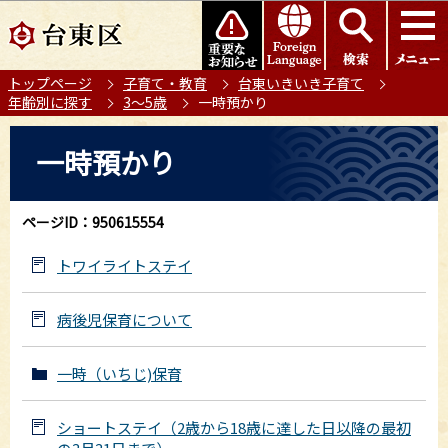
こ
このページの本文へ移動
の
ペ
トップページ
子育て・教育
台東いきいき子育て
ー
年齢別に探す
3～5歳
一時預かり
ジ
の
本
一時預かり
先
文
頭
こ
で
こ
ページID：950615554
す
か
ら
トワイライトステイ
病後児保育について
一時（いちじ)保育
ショートステイ（2歳から18歳に達した日以降の最初