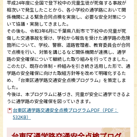
平成24年度に全国で登下校中の児童生徒が死傷する事故が
相次いで発生したことから、各小学校の通学路において関
係機関による緊急合同点検を実施し、必要な安全対策につ
いて協議・実施してきました。
その後も、令和3年6月に千葉県八街市で下校中の児童が死
傷した交通事故を受け、学校から報告を受けた通学路の危険
箇所について、学校、警察、道路管理者、教育委員会が合同
で点検を行い、対策を講じるなど関係機関が連携し、通学
路の安全確保について継続した取り組みを行ってきました。
このたび、既存の体制・枠組みを引き続き活用した形で、通
学路の安全確保に向けた取組方針等を改めて明確化するた
め、「台東区通学路交通安全点検プログラム」を策定しま
した。
今後は、本プログラムに基づき、児童が安全に通学できるよ
うに通学路の安全確保を図っていきます。
台東区通学路交通安全点検プログラムPDF（PDF：
532KB）
台東区通学路交通安全点検プログ