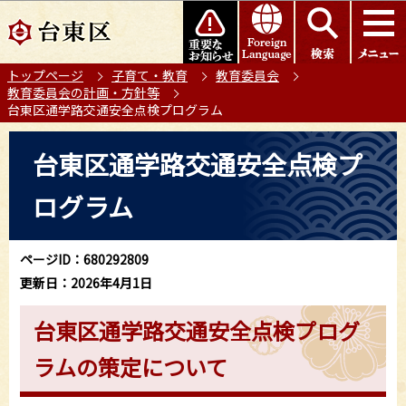
こ
このページの本文へ移動
の
ペ
トップページ
子育て・教育
教育委員会
ー
教育委員会の計画・方針等
ジ
台東区通学路交通安全点検プログラム
の
本
先
台東区通学路交通安全点検プ
文
頭
こ
で
ログラム
こ
す
か
ら
ページID：680292809
更新日：2026年4月1日
台東区通学路交通安全点検プログ
ラムの策定について