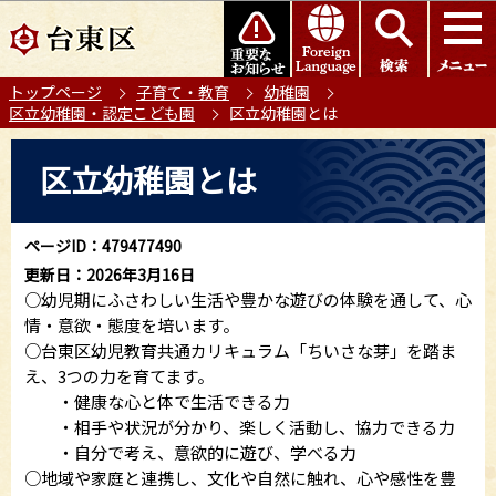
こ
このページの本文へ移動
の
ペ
トップページ
子育て・教育
幼稚園
ー
区立幼稚園・認定こども園
区立幼稚園とは
ジ
の
本
区立幼稚園とは
先
文
頭
こ
で
こ
ページID：479477490
す
か
更新日：2026年3月16日
ら
○幼児期にふさわしい生活や豊かな遊びの体験を通して、心
情・意欲・態度を培います。
○台東区幼児教育共通カリキュラム「ちいさな芽」を踏ま
え、3つの力を育てます。
・健康な心と体で生活できる力
・相手や状況が分かり、楽しく活動し、協力できる力
・自分で考え、意欲的に遊び、学べる力
○地域や家庭と連携し、文化や自然に触れ、心や感性を豊