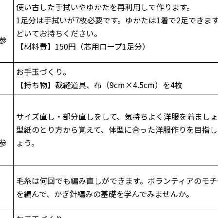
使い古した手拭いやゆかたを再利用して作ります。
1足分は手拭いが7枚必要です。ゆかたは1着で2足できま
どいてお持ちください。
参
【材料費】150円（芯用ロープ1足分）
お手玉づくり。
【持ち物】裁縫道具、布（9cm×4.5cm）を4枚
サイズ直し・部分直しをして、気持ちよく洋服を着ましょ
型紙のとり方から覚えて、体型に合った洋服作りを目指し
参
ょう。
毛糸は何回でも編み直しができます。ボランティアのモチ
を編んで、かぎ針編みの基礎を学んでみませんか。