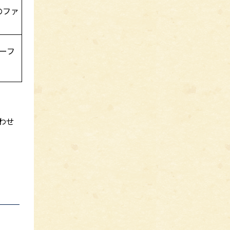
のファ
ーフ
わせ