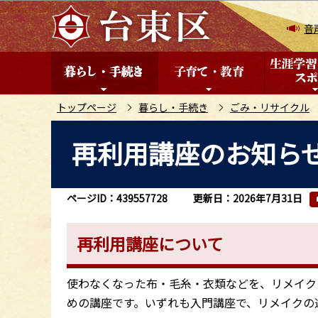
こ
の
音
ペ
ー
ジ
の
トップページ
暮らし・手続き
ごみ・リサイクル
先
本
再利用講座のお知ら
頭
文
で
こ
す
こ
ページID：439557728
更新日：2026年7月31日
か
ら
再利用講座について
使わなくなった布・毛糸・衣類などを、リメイク
めの講座です。いずれも入門講座で、リメイクの