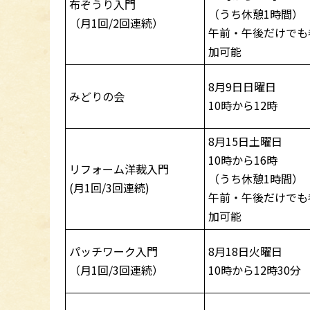
布ぞうり入門
（うち休憩1時間）
（月1回/2回連続）
午前・午後だけでも
加可能
8月9日日曜日
みどりの会
10時から12時
8月15日土曜日
10時から16時
リフォーム洋裁入門
（うち休憩1時間）
(月1回/3回連続)
午前・午後だけでも
加可能
パッチワーク入門
8月18日火曜日
（月1回/3回連続）
10時から12時30分