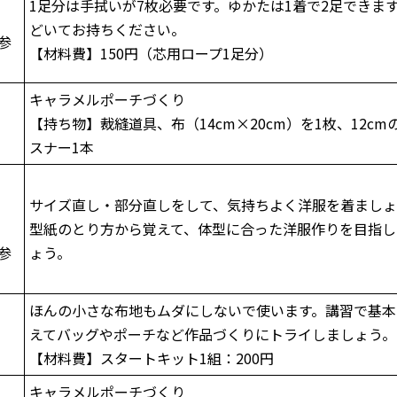
1足分は手拭いが7枚必要です。ゆかたは1着で2足できま
どいてお持ちください。
参
【材料費】150円（芯用ロープ1足分）
キャラメルポーチづくり
【持ち物】裁縫道具、布（14cm×20cm）を1枚、12cm
スナー1本
サイズ直し・部分直しをして、気持ちよく洋服を着ましょ
型紙のとり方から覚えて、体型に合った洋服作りを目指し
参
ょう。
ほんの小さな布地もムダにしないで使います。講習で基本
えてバッグやポーチなど作品づくりにトライしましょう。
【材料費】スタートキット1組：200円
キャラメルポーチづくり