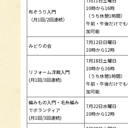
7月11日土曜日
10時から16時
布ぞうり入門
（うち休憩1時間）
（月1回/2回連続）
午前・午後だけでも
加可能
7月12日日曜日
みどりの会
10時から12時
7月18日土曜日
10時から16時
リフォーム洋裁入門
（うち休憩1時間）
(月1回/3回連続)
午前・午後だけでも
加可能
編みもの入門・毛糸編み
7月22日水曜日
でボランティア
10時から12時
(月1回/3回連続)