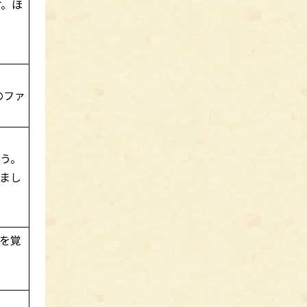
す。ほ
のファ
う。
まし
を覚