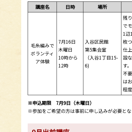
講座名
日時
場所
残
で
1辺
7月16日
入谷区民館
枚
毛糸編みで
木曜日
第5集会室
仕
ボランティ
10時から
（入谷1丁目15-
設
ア体験
12時
6)
す。
不
はお
程度
※申込期限 7月9日（木曜日）
※参加をご希望の方は事前に申し込みが必要とな