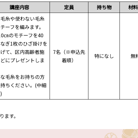
講座内容
定員
持ち物
材料
り毛糸や使わない毛糸
モチーフを編みます。
10㎝のモチーフを40
つなぎ1枚のひざ掛けを
上げて、区内高齢者施
7名（※申込先
特になし
無
などにプレゼントしま
着順）
要な毛糸をお持ちの方
持ちください。(中細
)
ります。